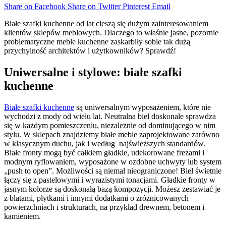
Share on Facebook
Share on Twitter
Pinterest
Email
Białe szafki kuchenne od lat cieszą się dużym zainteresowaniem
klientów sklepów meblowych. Dlaczego to właśnie jasne, pozornie
problematyczne meble kuchenne zaskarbiły sobie tak dużą
przychylność architektów i użytkowników? Sprawdź!
Uniwersalne i stylowe: białe szafki
kuchenne
Białe szafki kuchenne
są uniwersalnym wyposażeniem, które nie
wychodzi z mody od wielu lat. Neutralna biel doskonale sprawdza
się w każdym pomieszczeniu, niezależnie od dominującego w nim
stylu. W sklepach znajdziemy białe meble zaprojektowane zarówno
w klasycznym duchu, jak i według najświeższych standardów.
Białe fronty mogą być całkiem gładkie, udekorowane frezami i
modnym ryflowaniem, wyposażone w ozdobne uchwyty lub system
„push to open”. Możliwości są niemal nieograniczone! Biel świetnie
łączy się z pastelowymi i wyrazistymi tonacjami. Gładkie fronty w
jasnym kolorze są doskonałą bazą kompozycji. Możesz zestawiać je
z blatami, płytkami i innymi dodatkami o zróżnicowanych
powierzchniach i strukturach, na przykład drewnem, betonem i
kamieniem.