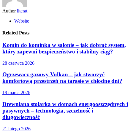
Author
literat
Website
Related Posts
Komin do kominka w salonie – jak dobrać system,
który zapewni bezpieczeństwo i stabilny ciąg?
28 czerwca 2026
Ogrzewacz gazowy Vulkan – jak stworzyć
komfortową przestrzeń na tarasie w chłodne dni?
19 marca 2026
Drewniana stolarka w domach energooszczędnych i
pasywnych – technologia, szczelność i
długowieczność
21 lutego 2026